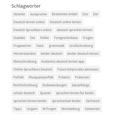
Schlagwörter
Akzente
aussprache
Bestimmte Artikel
Das
Der
Deutsch lernen online
Deutsch online lernen
Deutsch Sprachkurs online
deutsch sprechen lernen
Dialekte
Die
Fehler
Fortgeschrittene
Fragen
Fragewörter
Futur
grammatik
Großschreibung
Hörverständnis
kinder deutsch
kinder deutsch lernen
Kleinschreibung
kostenlos deutsch lernen app
Online-Sprachkurs Deutsch
Pasos temporales alemanes
Perfekt
Plusquamperfekt
Präsens
Präterium
Rechtschreibung
Redewendungen
Satzanfänge
schule deutsch
Spanier
sprachen lernen für kinder
sprachen lernen kinder
sprachschule kinder
Sächsisch
Tipps
Ungarn
W-Fragen
Wortstellung
Zeitwörter