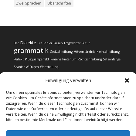
Zwei Sprachen
Überschriften
Dialekte
Der
Die
Fehler
Fragen
Fragewörter
Futur
grammatik
Großschreibung
Hörverständnis
Kleinschreibung
Perfekt
Plusquamperfekt
Präsens
Präterium
Rechtschreibung
Satzanfänge
Spanier
W-Fragen
Wortstellung
Einwilligung verwalten
Um dir ein optimales Erlebnis zu bieten, verwenden wir Technologien
wie Cookies, um Geräteinformationen zu speichern und/oder darauf
zuzugreifen. Wenn du diesen Technologien zustimmst, können wir
Kontakt
Impressum
Datenschutz
Daten wie das Surfverhalten oder eindeutige IDs auf dieser Website
Cookie-Richtlinie (EU)
verarbeiten. Wenn du deine Einwilligung nicht erteilst oder zurückziehst,
können bestimmte Merkmale und Funktionen beeinträchtigt werden.
@copyright Web24 Consulting AVO | 2024-2026 * Wir