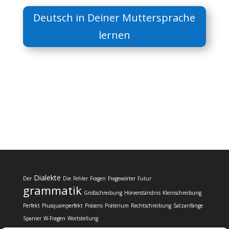
Deutsch in Deiner Muttersprache
lernen
Dialekte
Der
Die
Fehler
Fragen
Fragewörter
Futur
grammatik
Großschreibung
Hörverständnis
Kleinschreibung
Perfekt
Plusquamperfekt
Präsens
Präterium
Rechtschreibung
Satzanfänge
Spanier
W-Fragen
Wortstellung